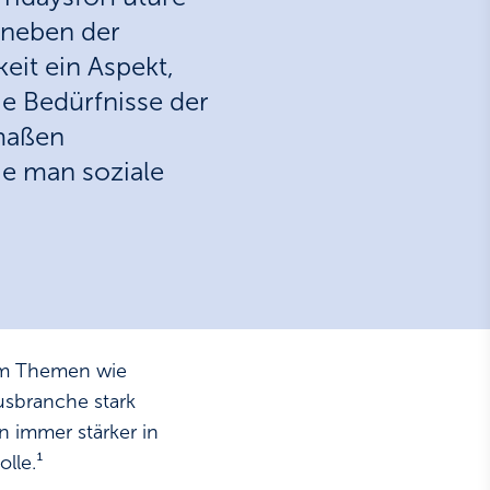
 neben der
eit ein Aspekt,
ie Bedürfnisse der
rmaßen
ie man soziale
lem Themen wie
usbranche stark
 immer stärker in
lle.¹