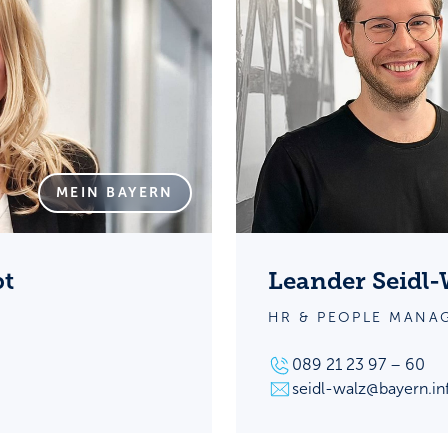
MEIN BAYERN
bt
Leander Seidl-
HR & PEOPLE MANA
089 21 23 97 – 60
seidl-walz@bayern.in