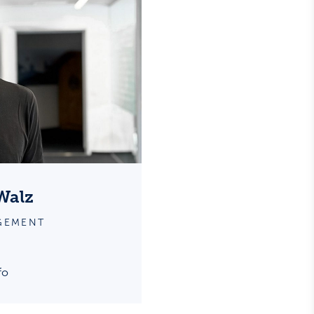
Walz
GEMENT
fo