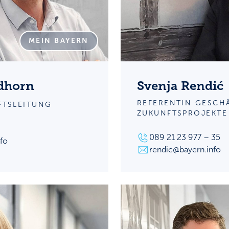
MEIN BAYERN
rdhorn
Svenja Rendić
REFERENTIN GESCH
FTSLEITUNG
ZUKUNFTSPROJEKTE
089 21 23 977 – 35
fo
rendic@bayern.info