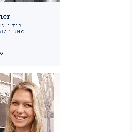
ner
HSLEITER
WICKLUNG
fo