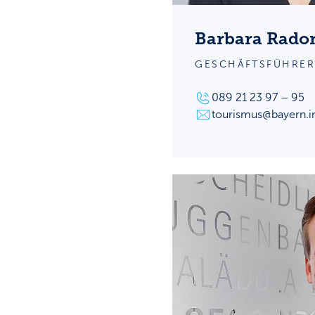
Barbara Rado
GESCHÄFTSFÜHRER
089 21 23 97 – 95
tourismus@bayern.i