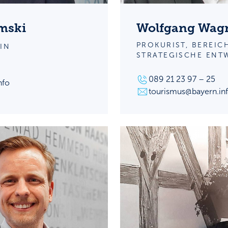
mski
Wolfgang Wag
PROKURIST, BEREIC
IN
STRATEGISCHE ENT
089 21 23 97 – 25
nfo
tourismus@bayern.in