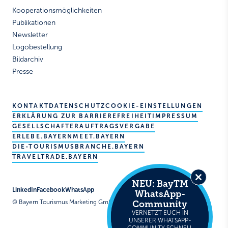
Kooperationsmöglichkeiten
Publikationen
Newsletter
Logobestellung
Bildarchiv
Presse
KONTAKT
DATENSCHUTZ
COOKIE-EINSTELLUNGEN
ERKLÄRUNG ZUR BARRIEREFREIHEIT
IMPRESSUM
GESELLSCHAFTER
AUFTRAGSVERGABE
ERLEBE.BAYERN
MEET.BAYERN
DIE-TOURISMUSBRANCHE.BAYERN
TRAVELTRADE.BAYERN
NEU: BayTM
Close
LinkedIn
Facebook
WhatsApp
WhatsApp-
this
Community
© Bayern Tourismus Marketing GmbH
module
VERNETZT EUCH IN
UNSERER WHATSAPP-