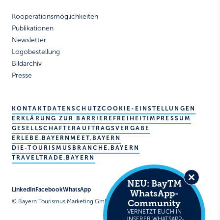
Kooperationsmöglichkeiten
Publikationen
Newsletter
Logobestellung
Bildarchiv
Presse
KONTAKT
DATENSCHUTZ
COOKIE-EINSTELLUNGEN
ERKLÄRUNG ZUR BARRIEREFREIHEIT
IMPRESSUM
GESELLSCHAFTER
AUFTRAGSVERGABE
ERLEBE.BAYERN
MEET.BAYERN
DIE-TOURISMUSBRANCHE.BAYERN
TRAVELTRADE.BAYERN
NEU: BayTM
Close
LinkedIn
Facebook
WhatsApp
WhatsApp-
this
Community
© Bayern Tourismus Marketing GmbH
module
VERNETZT EUCH IN
UNSERER WHATSAPP-