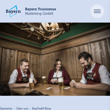
Startseite
Über uns
BayTeaM Blog