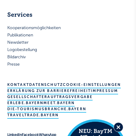
Services
Kooperationsmöglichkeiten
Publikationen
Newsletter
Logobestellung
Bildarchiv
Presse
KONTAKT
DATENSCHUTZ
COOKIE-EINSTELLUNGEN
ERKLÄRUNG ZUR BARRIEREFREIHEIT
IMPRESSUM
GESELLSCHAFTER
AUFTRAGSVERGABE
ERLEBE.BAYERN
MEET.BAYERN
DIE-TOURISMUSBRANCHE.BAYERN
TRAVELTRADE.BAYERN
NEU: BayTM
Close
LinkedIn
Facebook
WhatsApp