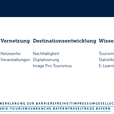
Vernetzung
Destinationsentwicklung
Wiss
Netzwerke
Nachhaltigkeit
Touris
Veranstaltungen
Digitalisierung
Statisti
Image Pro Tourismus
E-Learn
EN
ERKLÄRUNG ZUR BARRIEREFREIHEIT
IMPRESSUM
GESELLS
N
DIE-TOURISMUSBRANCHE.BAYERN
TRAVELTRADE.BAYERN