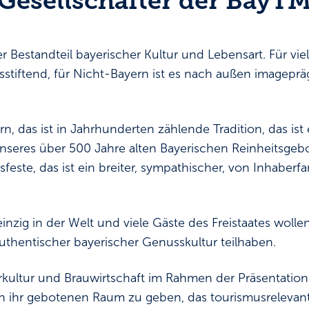
 Gesellschafter der BayT
ler Bestandteil bayerischer Kultur und Lebensart. Für vie
tsstiftend, für Nicht-Bayern ist es nach außen imagepr
n, das ist in Jahrhunderten zählende Tradition, das ist e
nseres über 500 Jahre alten Bayerischen Reinheitsgebo
sfeste, das ist ein breiter, sympathischer, von Inhaberf
 einzig in der Welt und viele Gäste des Freistaates woll
thentischer bayerischer Genusskultur teilhaben.
rkultur und Brauwirtschaft im Rahmen der Präsentation
den ihr gebotenen Raum zu geben, das tourismusrelevan