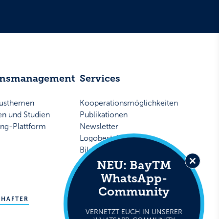
ensmanagement
Services
musthemen
Kooperationsmöglichkeiten
ken und Studien
Publikationen
ing-Plattform
Newsletter
Logobestellung
Bildarchiv
Presse
NEU: BayTM
Close
WhatsApp-
this
Community
modul
LinkedIn
Facebook
WhatsApp
CHAFTER
© Bayern Tourismus Marketing GmbH
VERNETZT EUCH IN UNSERER