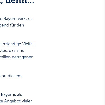
M, denn…
le Bayern wirkt es
ägend für den
inzigartige Vielfalt
tes, das sind
amilien getragener
en an diesem
 Bayerns als
te Angebot vieler