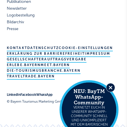
Publikationen
Newsletter
Logobestellung
Bildarchiv
Presse
KONTAKT
DATENSCHUTZ
COOKIE-EINSTELLUNGEN
ERKLÄRUNG ZUR BARRIEREFREIHEIT
IMPRESSUM
GESELLSCHAFTER
AUFTRAGSVERGABE
ERLEBE.BAYERN
MEET.BAYERN
DIE-TOURISMUSBRANCHE.BAYERN
TRAVELTRADE.BAYERN
NEU: BayTM
Close
LinkedIn
Facebook
WhatsApp
WhatsApp-
this
Community
© Bayern Tourismus Marketing GmbH
module
VERNETZT EUCH IN
UNSERER WHATSAPP-
COMMUNITY SCHNELL
UND UNKOMPLIZIERT
MIT DEM BAYERISCHEN