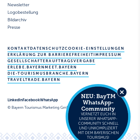
Newsletter
Logobestellung
Bildarchiv
Presse
KONTAKT
DATENSCHUTZ
COOKIE-EINSTELLUNGEN
ERKLÄRUNG ZUR BARRIEREFREIHEIT
IMPRESSUM
GESELLSCHAFTER
AUFTRAGSVERGABE
ERLEBE.BAYERN
MEET.BAYERN
DIE-TOURISMUSBRANCHE.BAYERN
TRAVELTRADE.BAYERN
NEU: BayTM
Close
LinkedIn
Facebook
WhatsApp
WhatsApp-
this
© Bayern Tourismus Marketing GmbH
Community
module
VERNETZT EUCH IN
UNSERER WHATSAPP-
COMMUNITY SCHNELL
UND UNKOMPLIZIERT
MIT DEM BAYERISCHEN
TOURISMUS!