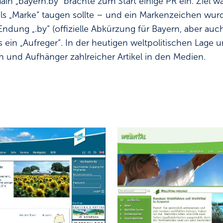
in „bayern.by“ brachte zum Start einige PR ein. Ziel w
ls „Marke“ taugen sollte – und ein Markenzeichen wurd
 Endung „.by“ (offizielle Abkürzung für Bayern, aber a
s ein „Aufreger“. In der heutigen weltpolitischen Lage
 und Aufhänger zahlreicher Artikel in den Medien.