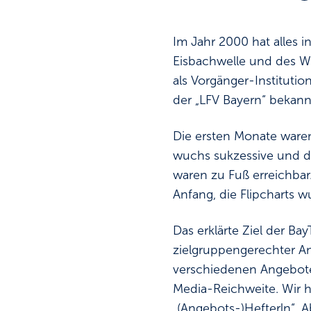
Im Jahr 2000 hat alles i
Eisbachwelle und des Wi
als Vorgänger-Instituti
der „LFV Bayern“ bekann
Die ersten Monate ware
wuchs sukzessive und die
waren zu Fuß erreichbar
Anfang, die Flipcharts
Das erklärte Ziel der B
zielgruppengerechter A
verschiedenen Angebote
Media-Reichweite. Wir ha
„(Angebots-)Hefterln“. 