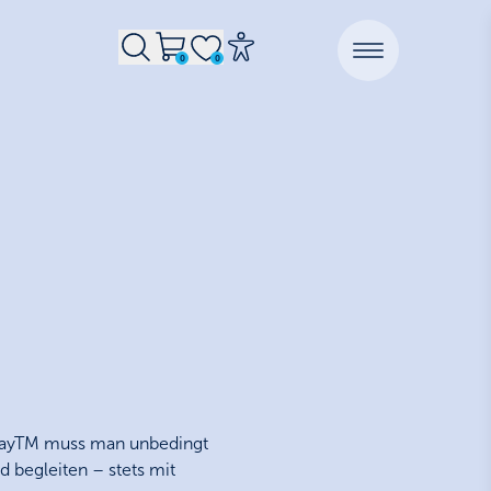
0
0
0 Beteiligung im Warenkorb
0 Merkliste zu den Kooperation
r BayTM muss man unbedingt
d begleiten – stets mit