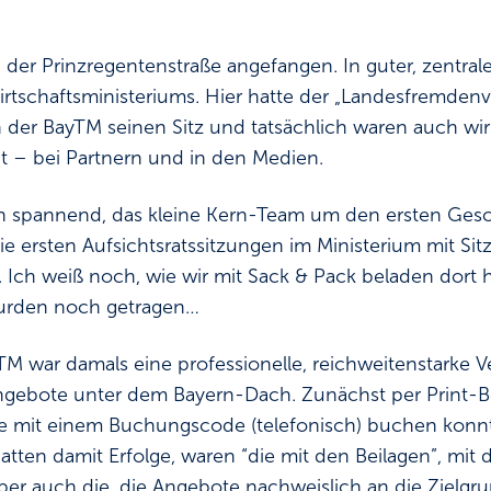
n der Prinzregentenstraße angefangen. In guter, zentral
rtschaftsministeriums. Hier hatte der „Landesfremdenv
on der BayTM seinen Sitz und tatsächlich waren auch wi
t – bei Partnern und in den Medien.
n spannend, das kleine Kern-Team um den ersten Gesc
 ersten Aufsichtsratssitzungen im Ministerium mit Sitz
. Ich weiß noch, wie wir mit Sack & Pack beladen dort 
 wurden noch getragen…
ayTM war damals eine professionelle, reichweitenstarke 
ngebote unter dem Bayern-Dach. Zunächst per Print-Be
 mit einem Buchungscode (telefonisch) buchen konnte
tten damit Erfolge, waren “die mit den Beilagen”, mit 
Aber auch die, die Angebote nachweislich an die Zielgr