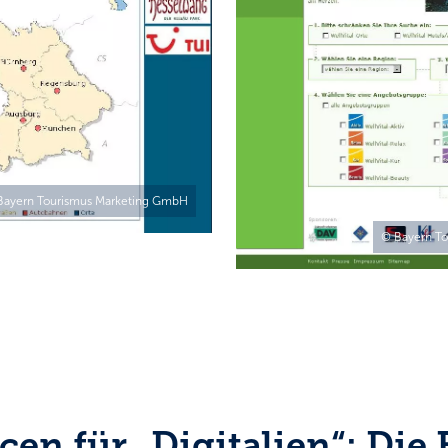
Bayern Tourismus Marketing GmbH
© Bayern T
en für „Digitalien“: Die 