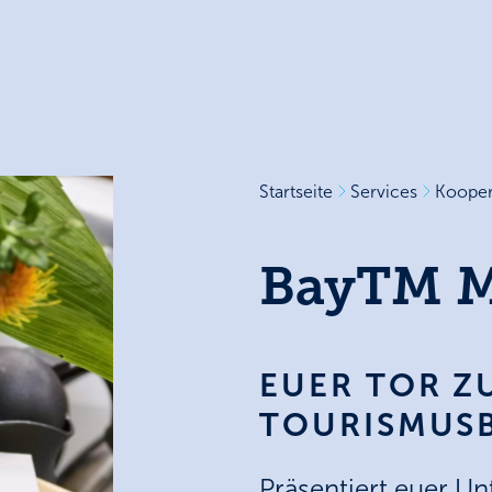
Startseite
Services
Kooper
BayTM M
EUER TOR Z
TOURISMUS
Präsentiert euer U