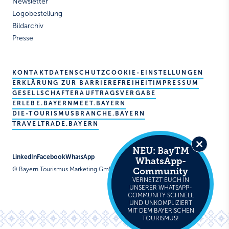
Newsletter
Logobestellung
Bildarchiv
Presse
KONTAKT
DATENSCHUTZ
COOKIE-EINSTELLUNGEN
ERKLÄRUNG ZUR BARRIEREFREIHEIT
IMPRESSUM
GESELLSCHAFTER
AUFTRAGSVERGABE
ERLEBE.BAYERN
MEET.BAYERN
DIE-TOURISMUSBRANCHE.BAYERN
TRAVELTRADE.BAYERN
NEU: BayTM
Close
LinkedIn
Facebook
WhatsApp
WhatsApp-
this
© Bayern Tourismus Marketing GmbH
Community
module
VERNETZT EUCH IN
UNSERER WHATSAPP-
COMMUNITY SCHNELL
UND UNKOMPLIZIERT
MIT DEM BAYERISCHEN
TOURISMUS!