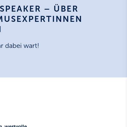
 SPEAKER – ÜBER
MUSEXPERTINNEN
N
hr dabei wart!
n, wertvolle