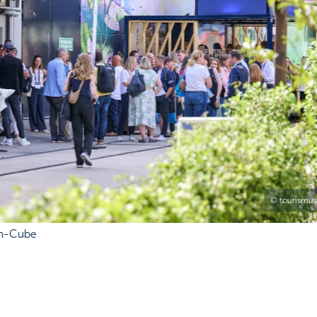
© tourismus
rn-Cube