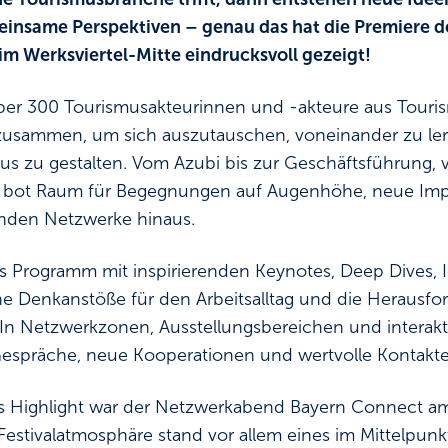
nsame Perspektiven – genau das hat die Premiere d
im Werksviertel-Mitte eindrucksvoll gezeigt!
er 300 Tourismusakteurinnen und -akteure aus Touris
n zusammen, um sich auszutauschen, voneinander zu 
us zu gestalten. Vom Azubi bis zur Geschäftsführung, 
val bot Raum für Begegnungen auf Augenhöhe, neue Im
enden Netzwerke hinaus.
s Programm mit inspirierenden Keynotes, Deep Dives, 
ahe Denkanstöße für den Arbeitsalltag und die Herausf
In Netzwerkzonen, Ausstellungsbereichen und interak
Gespräche, neue Kooperationen und wertvolle Kontakte
s Highlight war der Netzwerkabend Bayern Connect am 2
stivalatmosphäre stand vor allem eines im Mittelpunk