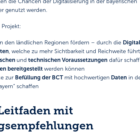
llen die Chancen der Digitalisierung in der bayerische
ter genutzt werden.
Projekt:
n den ländlichen Regionen fördern – durch die
Digita
aten
, welche zu mehr Sichtbarkeit und Reichweite führt
ischen
und
technischen Voraussetzungen
dafür schaffe
n bereitgestellt
werden können
ce zur
Befüllung der BCT
mit hochwertigen
Daten
in d
Bayern“ schaffen
 Leitfaden mit
gsempfehlungen