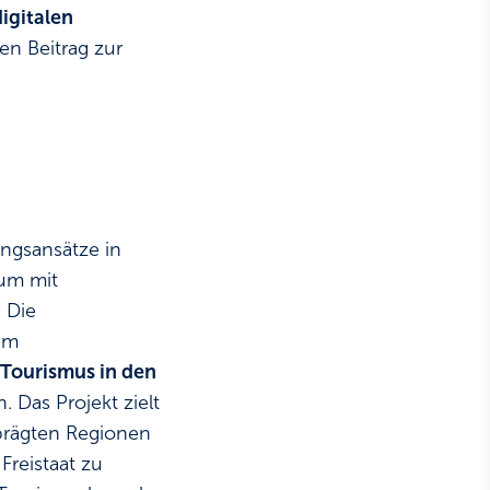
igitalen
en Beitrag zur
ungsansätze in
aum mit
 Die
em
Tourismus in den
. Das Projekt zielt
prägten Regionen
reistaat zu