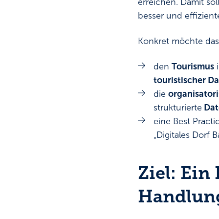
erreichen. Damit so
besser und effizien
Konkret möchte das 
den
Tourismus
i
touristischer D
die
organisator
strukturierte
Date
eine Best Practi
„Digitales Dorf 
Ziel: Ein
Handlun