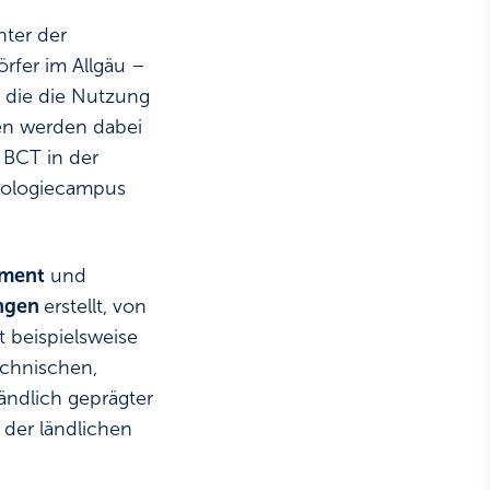
nter der
rfer im Allgäu –
, die die Nutzung
en werden dabei
 BCT in der
hnologiecampus
ment
und
ngen
erstellt, von
 beispielsweise
echnischen,
ändlich geprägter
der ländlichen