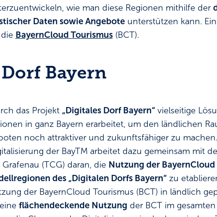
erzuentwickeln, wie man diese Regionen mithilfe der
d
istischer Daten sowie Angebote
unterstützen kann. Ein
 die
BayernCloud Tourismus
(BCT).
 Dorf Bayern
rch das Projekt
„Digitales Dorf Bayern“
vielseitige Lös
onen in ganz Bayern erarbeitet, um den ländlichen R
eboten noch attraktiver und zukunftsfähiger zu machen.
italisierung der BayTM arbeitet dazu gemeinsam mit d
Grafenau (TCG) daran, die
Nutzung der BayernCloud 
ellregionen des „Digitalen Dorfs Bayern“
zu etablieren
tzung der BayernCloud Tourismus (BCT) in ländlich ge
 eine
flächendeckende Nutzung
der BCT im gesamten F