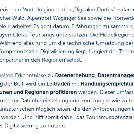
erischen Modellregionen des „Digitalen Dorfes“ – daru
scher Wald, Alpendorf Waginger See sowie die Hörnerdö
ele erarbeitet. Es geht darum, Erfahrungen zu sammeln
ayernCloud Tourismus unterstützen. Die Modellregion
 Während alles rund um die technische Umsetzung der
ompetenzstelle Digitalisierung liegt, fungiert der Tec
chpartner in den Regionen selbst.
lten Erkenntnisse zu
Datenerhebung
,
Datenmanage
ng
der BCT wird ein
Leitfaden
mit
Handlungsempfehlu
nen und Regionen profitieren
werden. Dieser umfasst
ionen zur Datenbereitstellung und -nutzung sowie zu t
anisatorischen Möglichkeiten, die den Anforderungen l
rden. Und hilft somit dabei, das Tourismuspotenzial 
r Digitalisierung zu nutzen.