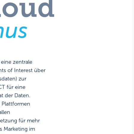
eine zentrale
nts of Interest über
sdaten) zur
T für eine
t der Daten.
 Plattformen
llen
setzung für mehr
es Marketing im