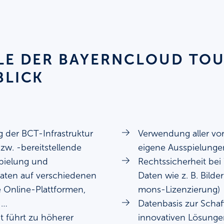
ILE DER BAYERNCLOUD TO
BLICK
 der BCT-Infrastruktur
Verwendung aller vo
zw. -bereitstellende
eigene Ausspielunge
spielung und
Rechtssicherheit be
Daten auf verschiedenen
Daten wie z. B. Bild
 Online-Plattformen,
mons-Lizenzierung)
 …
Datenbasis zur Scha
t führt zu höherer
innovativen Lösungen 