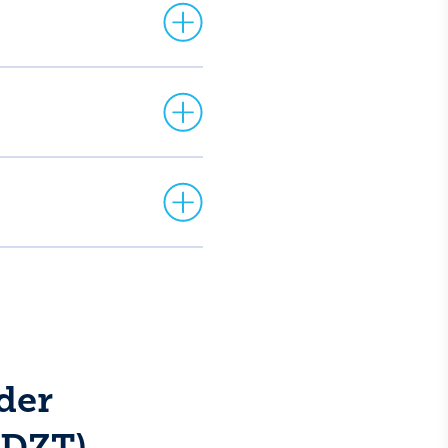
der
(DZT)