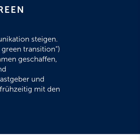
REEN
ikation steigen.
reen transition“)
hmen geschaffen,
nd
Gastgeber und
 frühzeitig mit den