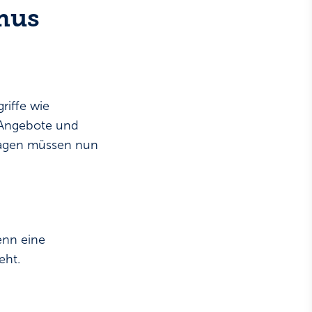
mus
riffe wie
r Angebote und
sagen müssen nun
wenn eine
eht.