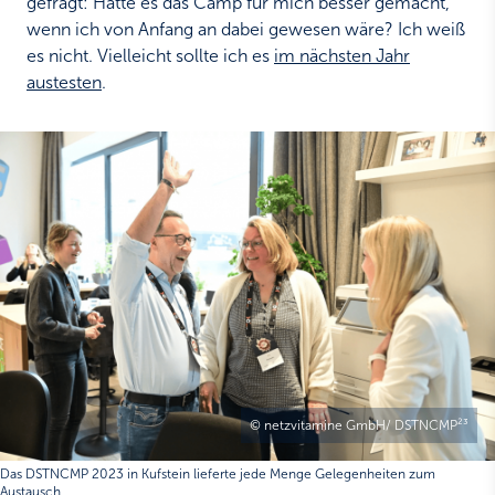
gefragt: Hätte es das Camp für mich besser gemacht,
wenn ich von Anfang an dabei gewesen wäre? Ich weiß
es nicht. Vielleicht sollte ich es
im nächsten Jahr
austesten
.
© netzvitamine GmbH/ DSTNCMP²³
Das DSTNCMP 2023 in Kufstein lieferte jede Menge Gelegenheiten zum
Austausch.