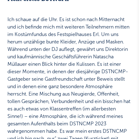
Ich schaue auf die Uhr. Es ist schon nach Mitternacht
und ich befinde mich mit weiteren Teilnehmern mitten
im Kostümfundus des Festspielhauses Erl. Um uns
herum unzählige bunte Kleider, Anzüge und Masken.
Während unten der DJ auflegt, gewährt uns Direktorin
und kaufmännische Geschäftsführerin Natascha
Müllauer einen Blick hinter die Kulissen. Es ist einer
dieser Momente, in denen der diesjährige DSTNCMP-
Gastgeber seine Gastfreundschaft unter Beweis stellt
und in denen eine ganz besondere Atmosphäre
herrscht. Eine Mischung aus Neugierde, Offenheit,
tollen Gesprächen, Verbundenheit und ein bisschen hat
es auch etwas von Klassentreffen (im allerbesten
Sinne!) – eine Atmosphäre, die ich während meines
gesamten Aufenthalts beim DSTNCMP 2023
wahrgenommen habe. Es war mein erstes DSTNCMP
und ich bin nach „nur“ zwei Tagen (Kurzticket) mit