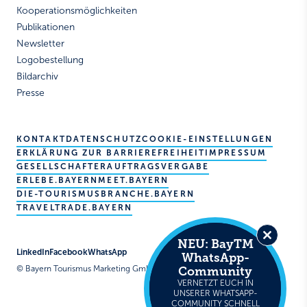
Kooperationsmöglichkeiten
Publikationen
Newsletter
Logobestellung
Bildarchiv
Presse
KONTAKT
DATENSCHUTZ
COOKIE-EINSTELLUNGEN
ERKLÄRUNG ZUR BARRIEREFREIHEIT
IMPRESSUM
GESELLSCHAFTER
AUFTRAGSVERGABE
ERLEBE.BAYERN
MEET.BAYERN
DIE-TOURISMUSBRANCHE.BAYERN
TRAVELTRADE.BAYERN
NEU: BayTM
Close
LinkedIn
Facebook
WhatsApp
WhatsApp-
this
© Bayern Tourismus Marketing GmbH
Community
module
VERNETZT EUCH IN
UNSERER WHATSAPP-
COMMUNITY SCHNELL