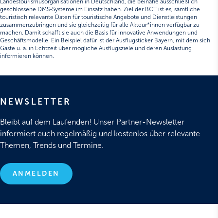
Landestourismusorganisationen in Deutschland, die beinahe ausschließlich
geschlossene DMS-Systeme im Einsatz haben. Ziel der BCT ist es, sämtliche
touristisch relevante Daten für touristische Angebote und Dienstleistungen
zusammenzubringen und sie gleichzeitig für alle Akteur*innen verfügbar zu
machen. Damit schafft sie auch die Basis für innovative Anwendungen und
Geschäftsmodelle. Ein Beispiel dafür ist der Ausflugsticker Bayern, mit dem sich
Gäste u. a. in Echtzeit über mögliche Ausflugsziele und deren Auslastung
informieren können.
NEWSLETTER
Bleibt auf dem Laufenden! Unser Partner-Newsletter
informiert euch regelmäßig und kostenlos über relevante
Themen, Trends und Termine.
ANMELDEN