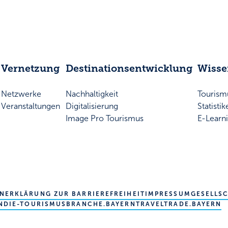
Vernetzung
Destinationsentwicklung
Wiss
Netzwerke
Nachhaltigkeit
Touris
Veranstaltungen
Digitalisierung
Statisti
Image Pro Tourismus
E-Learn
EN
ERKLÄRUNG ZUR BARRIEREFREIHEIT
IMPRESSUM
GESELLS
N
DIE-TOURISMUSBRANCHE.BAYERN
TRAVELTRADE.BAYERN