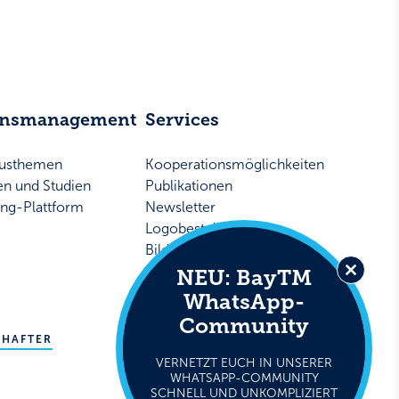
ensmanagement
Services
musthemen
Kooperationsmöglichkeiten
ken und Studien
Publikationen
ing-Plattform
Newsletter
Logobestellung
Bildarchiv
Presse
NEU: BayTM
Close
WhatsApp-
this
Community
modul
LinkedIn
Facebook
WhatsApp
CHAFTER
© Bayern Tourismus Marketing GmbH
VERNETZT EUCH IN UNSERER
WHATSAPP-COMMUNITY
SCHNELL UND UNKOMPLIZIERT