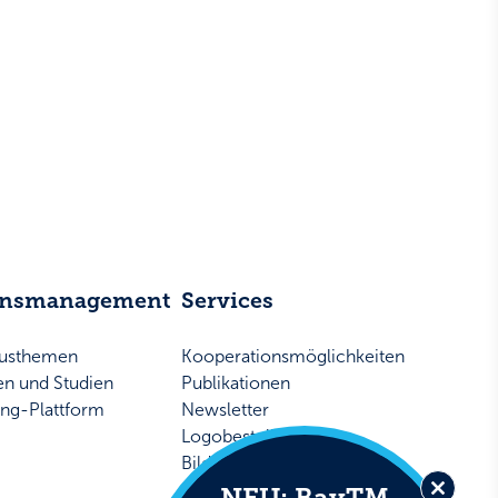
ensmanagement
Services
musthemen
Kooperationsmöglichkeiten
ken und Studien
Publikationen
ing-Plattform
Newsletter
Logobestellung
Bildarchiv
Presse
NEU: BayTM